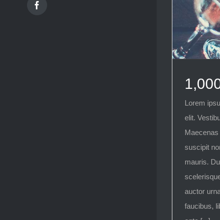
Facebook
1,00
Lorem ipsu
elit. Vestib
Maecenas e
suscipit n
mauris. Du
scelerisque
auctor urna
faucibus, l